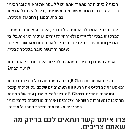
הבניין? כיום יותר מתמיד אתה יכול לשפר את נראות לובי הבניין
וחדר המדרגות במגוון אפשרויות מפתיעות, בלי להיכנס להוצאות
גבוהות ובמגוון רחב של סגנונות.
לובי הבניין הוא הלב הפועם של הבניין, הלובי הוא תחנת המעבר
המרכזית בבניין לדיירים ולאורחי הדיירים. שיפור הנראות בלובי
הבניין נותנת ערך רב לדיירי הבניין ולאורחיהם ומאפשרת אוירה
נעימה והרגשה טובה בכניסה לבניין.
אז מה הפתרון הנגיש והמהפכני לעיצוב הלובי וחדרי המדרגות
לוועד הבית?
הכירו את חברת B-Glass, חברה המתמחה בכל סוגי ההדפסות
ומאפשרת להדפיס את הרעיונות העיצוביים שלכם על זכוכית קנבס
וחומרים נוספים. בB-Glass תוכלו למצוא מגוון ענק של תמונות
מרהיבות ומעוררות השראה, צילומים ואיורים מודפסים ללובי בניין
במחירים משתלמים ומבחר רחב של מידות.
צרו איתנו קשר ונתאים לכם בדיוק מה
שאתם צריכים.