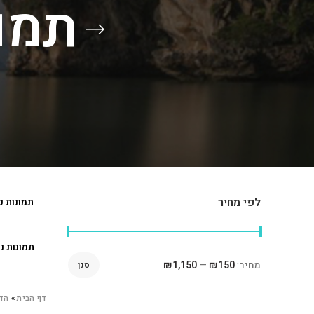
תמונ
לפי מחיר
תמונות ק
תמונות נ
מחיר:
₪150
—
₪1,150
סנן
דף הבית
»
הד