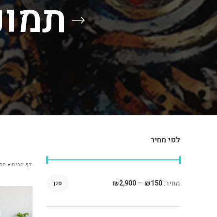
תמונ
לפי מחיר
דף הבית
»
הד
מחיר:
₪150
—
₪2,900
סנן