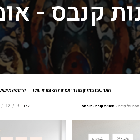
ות קנבס - אומ
התרשמו ממגוון מוצרי תמונות האומנות שלנו! –
הדפסה איכותית על ק
הצג
9
12
פסה על קנבס
»
תמונות קנבס - אומנות