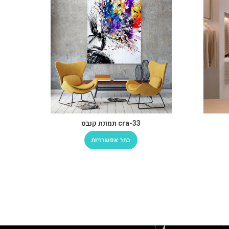
cra-33 תמונת קנבס
בחר אפשרויות