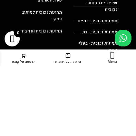
פעולה אמנים
שלישיית תמונות
זכוכית
תמונות זכוכית למיתוג
עסקי
תמונות זכוכית - נופים
תמונות זכוכית ועד בית
תמונות זכוכית - דת
0
תמונות זכוכית - בעלי
חיים
Menu
הדפסה על זכוכית
הדפסה על קנבס
תמונות לפי חללים
לינקים שימושיים
תמונות זכוכית למטבח
יצירת קשר
תמונות זכוכית לסלון
הבלוג שלנו
תמונות זכוכית למשרד
תמונות זכוכית לחדר
תקנון האתר
שינה
תמונות זכוכית לחדר
הצהרת נגישות
ילדים
תמונות קנבס למטבח