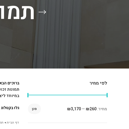
תמונ
לפי מחיר
ברוכים הבא
תמונות זכו
במיוחד ליצ
גלו בקטלוג
מחיר:
₪260
—
₪3,170
סנן
דף הבית
»
תמו