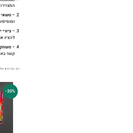
המצוירות
–
נושאי 
ומוסיפות
–
ציורי 
להציג את
–
משחקי
קשר באמצעות ה
דף הבית
»
חל
-30%