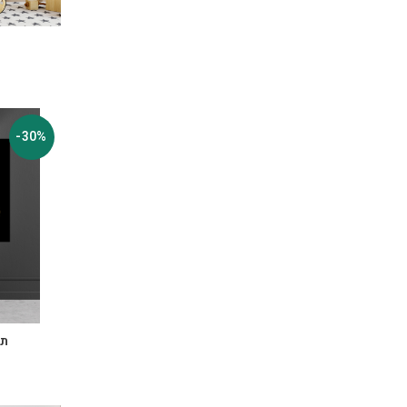
-30%
תמ