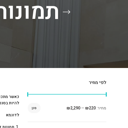
תמונות
לפי מחיר
כאשר מתכננ
להיות בסגנו
מחיר:
₪220
—
₪2,290
סנן
לדוגמא
תמונות ז