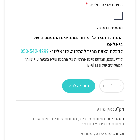
*
בחירת אביזר תלייה:
תוספת התקנה
התקנת המוצר ע"י צוות המתקינים המוסמכים של
בי-גלאס.
לקבלת הצעת מחיר להתקנה, פנו אלינו -
053-542-4299
לידיעתכם, חברתנו אינה אחראית על התקנה שלא בוצעה ע"י צוותי
המתקינים של B-Glass.
הוספה לסל
מק"ט:
אין מידע
קטגוריות:
תמונות זכוכית
,
תמונות זכוכית - פופ ארט
,
תמונות זכוכית – פנורמי
תגיות:
פופ-ארט
,
פנורמי