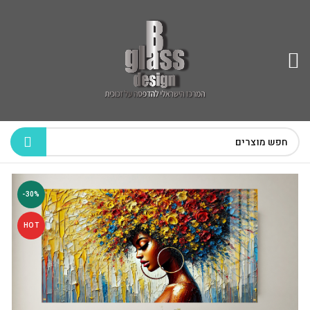
-30%
HOT