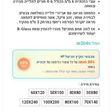
עובי הזכוכית 6 מ"מ הכולל 4-6 חורים לתלייה מהירה
ובטוחה.
התמונה מגיעה עם אביזרי תלייה בשלושה צבעים
לבחירה שחור, זהב וניקל, אשר מוסיפים לתמונה
מראה יוקרתי המדמה ריחוף במרחק 3 ס"מ מהקיר.
אז למה אתם מחכים? מהרו להזמין וצוות B-Glass
יעמוד לשירותכם.
החל מ
264
₪
מבצעי הקיץ הגיעו! 🍉
30% הנחה
על כל מוצרי הדפסה על זכוכית
30%
באתר
OFF
המחיר המוצג באתר כבר כולל את ההנחה ✨
בחירת מידה
60X120
50X100
40X80
30X80
120X240
100X200
80X160
70X140