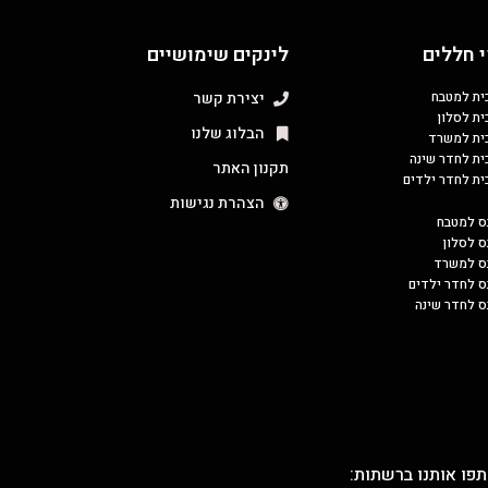
 חללים
לינקים שימושיים
כית למטבח
יצירת קשר
ית לסלון
הבלוג שלנו
כית למשרד
כית לחדר שינה
תקנון האתר
כית לחדר ילדים
הצהרת נגישות
ס למטבח
ס לסלון
בס למשרד
ס לחדר ילדים
ס לחדר שינה
פו אותנו ברשתות: