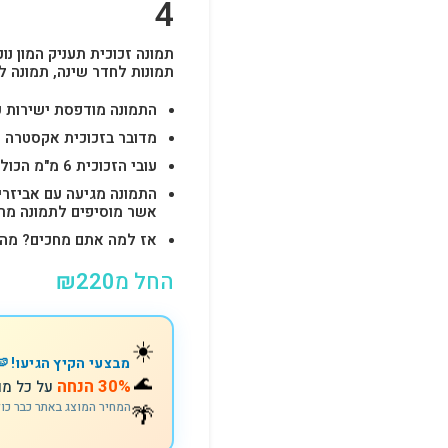
4
תמונה זכוכית תעניק המון נוכ
תמונות לחדר שינה, תמונה ל
התמונה מודפסת ישירות על הזכוכית באיכות 
מדובר בזכוכית אקסטרה ק
עובי הזכוכית 6 מ"מ הכולל 4-6 חורים לתלייה מהירה ובטוחה.
התמונה מגיעה עם אביזרי
אשר מוסיפים לתמונה מראה יוק
אז למה אתם מחכים? מהרו להזמין וצוות s
החל מ
220
₪
☀️
מבצעי הקיץ הגיעו! 🍉
🌊
30% הנחה
על כל מו
המחיר המוצג באתר כבר כו
🌴