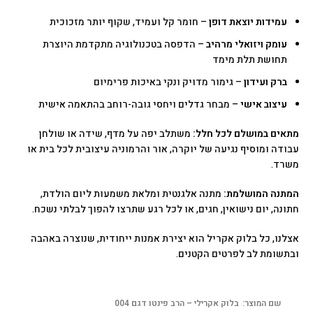
עמידות יוצאת דופן
– חומר קל ועמיד, שקוף יותר מזכוכית
עומק ויזואלי מרהיב
– הדפסה בטכנולוגיה מתקדמת היוצרת
תחושת תלת מימד
ברק ועידון
– גימור מדויק ונקי באיכות פרימיום
עיצוב אישי
– מבחר גדלים ויחסי גובה-רוחב בהתאמה אישית
מתאים במושלם לכל חלל:
משתלב יפה על מדף, שידה או שולחן
עבודה ומוסיף נגיעה של יוקרה, אור והרמוניה עיצובית לכל בית או
משרד.
המתנה המושלמת:
מתנה אלגנטית ומלאת משמעות ליום הולדת,
חתונה, יום נישואין, חגים, או לכל רגע שתרצו להפוך לבלתי נשכח.
אצלנו, כל בלוק אקריל הוא יצירת אמנות ייחודית, שנוצרה באהבה
ובתשומת לב לפרטים הקטנים.
שם המוצר:
בלוק אקרילי – הרב פינטו דגם 004