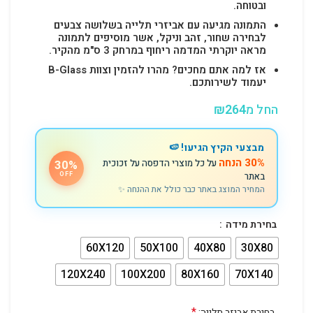
ובטוחה.
התמונה מגיעה עם אביזרי תלייה בשלושה צבעים
לבחירה שחור, זהב וניקל, אשר מוסיפים לתמונה
מראה יוקרתי המדמה ריחוף במרחק 3 ס"מ מהקיר.
אז למה אתם מחכים? מהרו להזמין וצוות B-Glass
יעמוד לשירותכם.
החל מ
264
₪
מבצעי הקיץ הגיעו! 🍉
30% הנחה
על כל מוצרי הדפסה על זכוכית
30%
באתר
OFF
המחיר המוצג באתר כבר כולל את ההנחה ✨
בחירת מידה
60X120
50X100
40X80
30X80
120X240
100X200
80X160
70X140
*
בחירת אביזר תלייה: