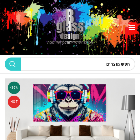
-30%
HOT