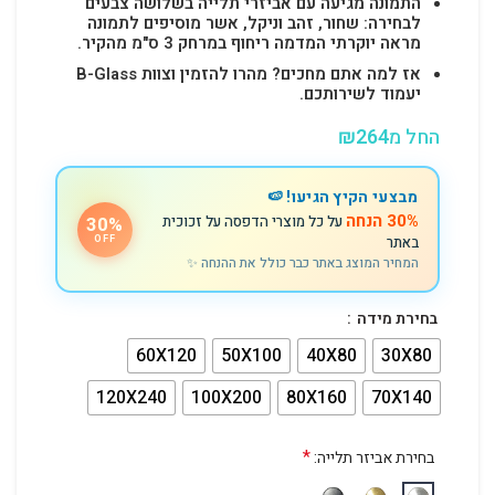
התמונה מגיעה עם אביזרי תלייה בשלושה צבעים
לבחירה: שחור, זהב וניקל, אשר מוסיפים לתמונה
מראה יוקרתי המדמה ריחוף במרחק 3 ס"מ מהקיר.
אז למה אתם מחכים? מהרו להזמין וצוות B-Glass
יעמוד לשירותכם.
החל מ
264
₪
מבצעי הקיץ הגיעו! 🍉
30% הנחה
על כל מוצרי הדפסה על זכוכית
30%
באתר
OFF
המחיר המוצג באתר כבר כולל את ההנחה ✨
בחירת מידה
60X120
50X100
40X80
30X80
120X240
100X200
80X160
70X140
*
בחירת אביזר תלייה: