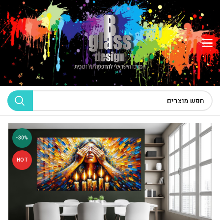
-30%
HOT