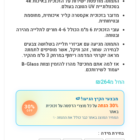
התמונה מודפסת ישירות על הזכוכית באיכות 4k
בטכנולוגיית UV הטובה בעולם.
מדובר בזכוכית אקסטרה קליר איכותית, מחוסמת
ובטיחותית.
עובי הזכוכית 6 מ"מ הכולל 4-6 חורים לתלייה מהירה
ובטוחה.
התמונה מגיעה עם אביזרי תלייה בשלושה צבעים
לבחירה: שחור, זהב וניקל, אשר מוסיפים לתמונה
מראה יוקרתי המדמה ריחוף במרחק 3 ס"מ מהקיר.
אז למה אתם מחכים? מהרו להזמין וצוות B-Glass
יעמוד לשירותכם.
החל מ
264
₪
מבצעי הקיץ הגיעו! 🍉
30% הנחה
על כל מוצרי הדפסה על זכוכית
30%
באתר
OFF
המחיר המוצג באתר כבר כולל את ההנחה ✨
בחירת מידה