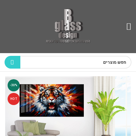
-30%
HOT