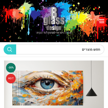
-30%
HOT