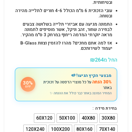
ובטיחותית.
עובי הזכוכית 6 מ"מ הכולל 4-6 חורים לתלייה מהירה
ובטוחה.
התמונה מגיעה עם אביזרי תלייה בשלושה צבעים
לבחירה שחור, זהב וניקל, אשר מוסיפים לתמונה
מראה יוקרתי המדמה ריחוף במרחק 3 ס"מ מהקיר.
אז למה אתם מחכים? מהרו להזמין וצוות B-Glass
יעמוד לשירותכם.
החל מ
264
₪
מבצעי הקיץ הגיעו! 🍉
30% הנחה
על כל מוצרי הדפסה על זכוכית
30%
באתר
OFF
המחיר המוצג באתר כבר כולל את ההנחה ✨
בחירת מידה
60X120
50X100
40X80
30X80
120X240
100X200
80X160
70X140