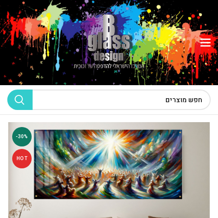
-30%
HOT