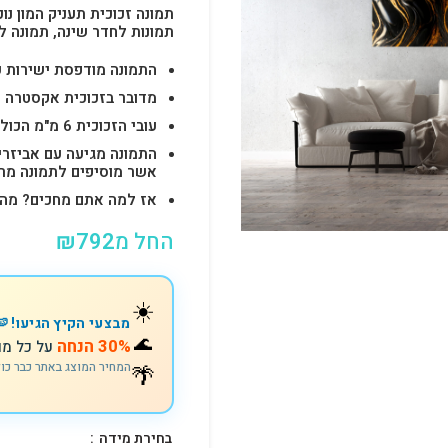
תמונה זכוכית תעניק המון נוכ
תמונות לחדר שינה, תמונה ל
התמונה מודפסת ישירות על הזכוכית באיכות 
מדובר בזכוכית אקסטרה ק
עובי הזכוכית 6 מ"מ הכולל 4-6 חורים לתלייה מהירה ובטוחה.
התמונה מגיעה עם אביזרי
אשר מוסיפים לתמונה מראה יוק
אז למה אתם מחכים? מהרו להזמין וצוות s
החל מ
792
₪
☀️
מבצעי הקיץ הגיעו! 🍉
🌊
30% הנחה
על כל מו
🌴
המחיר המוצג באתר כבר כו
בחירת מידה