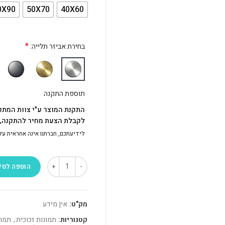
0X90
50X70
40X60
*
בחירת אביזר תלייה:
תוספת התקנה
התקנת המוצר ע"י צוות המתק
לקבלת הצעת מחיר להתקנה, פ
לידיעתכם, חברתנו אינה אחראית על התק
הוספה לסל
מק"ט:
אין מידע
קטגוריות:
תמונות זכוכית
,
תמונ