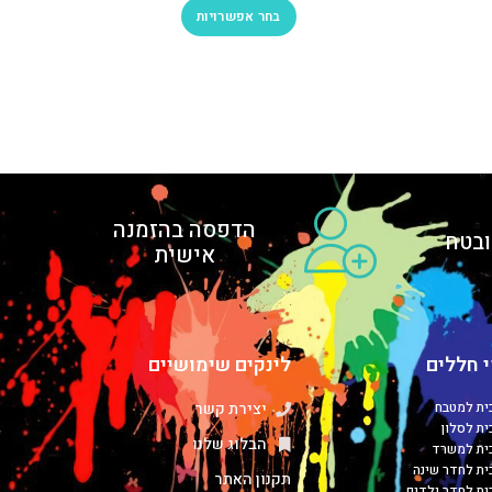
בחר אפשרויות
הדפסה בהזמנה
בטח
אישית
 חללים
לינקים שימושיים
כית למטבח
יצירת קשר
ית לסלון
הבלוג שלנו
כית למשרד
כית לחדר שינה
תקנון האתר
כית לחדר ילדים