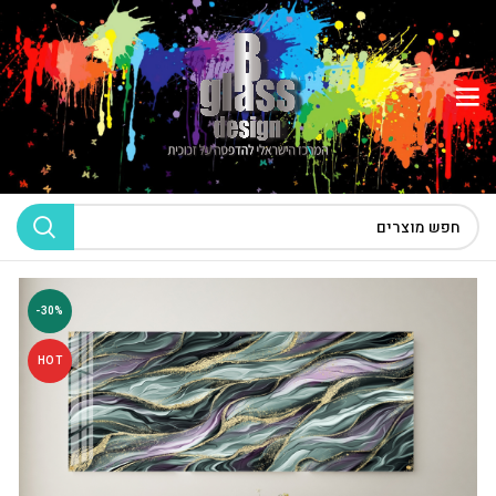
-30%
HOT