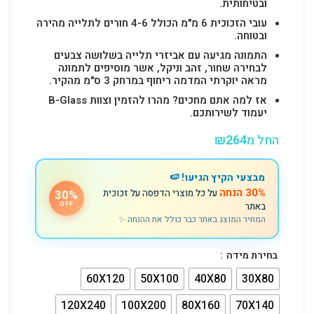
ובטיחותית.
עובי הזכוכית 6 מ"מ הכולל 4-6 חורים לתלייה מהירה
ובטוחה.
התמונה מגיעה עם אביזרי תלייה בשלושה צבעים
לבחירה שחור, זהב וניקל, אשר מוסיפים לתמונה
מראה יוקרתי המדמה ריחוף במרחק 3 ס"מ מהקיר.
אז למה אתם מחכים? מהרו להזמין וצוות B-Glass
יעמוד לשירותכם.
החל מ
264
₪
מבצעי הקיץ הגיעו! 🍉
30% הנחה
על כל מוצרי הדפסה על זכוכית
30%
באתר
OFF
המחיר המוצג באתר כבר כולל את ההנחה ✨
בחירת מידה
60X120
50X100
40X80
30X80
120X240
100X200
80X160
70X140