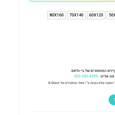
80X160
70X140
60X120
50
ינים המוסמכים של בי-גלאס.
נו אלינו -
053-542-4299
נה שלא בוצעה ע"י צוותי המתקינים של B-Glass.