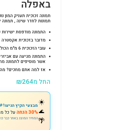
באפלה
תמונה זכוכית תעניק המון נוכ
תמונות לחדר שינה , תמונה 
התמונה מודפסת ישירות על הזכוכית באיכות 
מדובר בזכוכית אקסטרה ק
עובי הזכוכית 6 מ"מ הכולל 4-6 חורים לתלייה מהירה ובטוחה.
התמונה מגיעה עם אביזרי
אשר מוסיפים לתמונה מראה יוק
אז למה אתם מחכים? מהרו להזמין וצוות s
החל מ
264
₪
☀️
מבצעי הקיץ הגיעו! 🍉
🌊
30% הנחה
על כל מו
המחיר המוצג באתר כבר כו
🌴