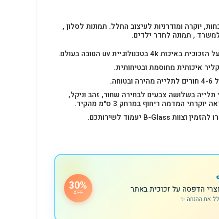
חות, יוקרה ומודרניות לעיצוב החלל.
תמונות לסלון ,
למשרד , תמונה לחדר ילדים.
4k בטכנולוגיית uv הטובה בעולם.
ליר איכותית מחוסמת ובטיחותית.
 תלייה בשלושה צבעים לבחירה שחור, זהב וניקל,
רתי המדמה ריחוף במרחק 3 ס"מ מהקיר.
B-Glas יעמוד לשירותכם.
30%
צרי הדפסה על זכוכית באתר
OFF
לל את ההנחה ✨