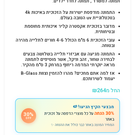
תמונה למשרד , תמונה לחדר ילדים.
התמונה מודפסת ישירות על הזכוכית באיכות 4k
בטכנולוגיית uv הטובה בעולם.
מדובר בזכוכית אקסטרה קליר איכותית מחוסמת
ובטיחותית.
עובי הזכוכית 6 מ"מ הכולל 4-6 חורים לתלייה מהירה
ובטוחה.
התמונה מגיעה עם אביזרי תלייה בשלושה צבעים
לבחירה שחור, זהב וניקל, אשר מוסיפים לתמונה
מראה יוקרתי המדמה ריחוף במרחק 3 ס"מ מהקיר.
אז למה אתם מחכים? מהרו להזמין וצוות B-Glass
יעמוד לשירותכם.
החל מ
264
₪
מבצעי הקיץ הגיעו! 🍉
30% הנחה
על כל מוצרי הדפסה על זכוכית
30%
באתר
OFF
המחיר המוצג באתר כבר כולל את ההנחה ✨