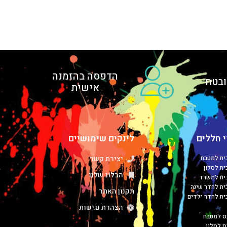
הדפסה בהזמנה
בטח
אישית
 חללים
לינקים שימושיים
כית למטבח
יצירת קשר
ית לסלון
הבלוג שלנו
כית למשרד
כית לחדר שינה
תקנון האתר
כית לחדר ילדים
הצהרת נגישות
ס למטבח
ס לסלון