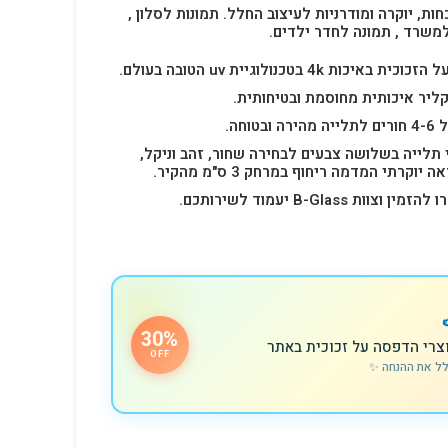
חות, יוקרה ומודרניות לעיצוב החלל.
תמונות לסלון ,
למשרד , תמונה לחדר ילדים.
4k בטכנולוגיית uv הטובה בעולם.
ליר איכותית מחוסמת ובטיחותית.
 תלייה בשלושה צבעים לבחירה שחור, זהב וניקל,
רתי המדמה ריחוף במרחק 3 ס"מ מהקיר.
B-Glas יעמוד לשירותכם.
30%
צרי הדפסה על זכוכית באתר
OFF
לל את ההנחה ✨