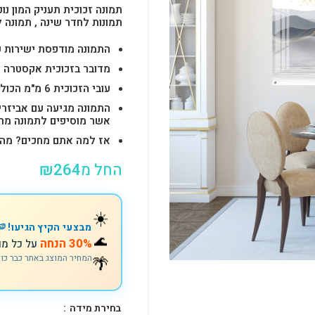
תמונה זכוכית תעניק המון נוכ
תמונות לחדר שינה , תמונה 
התמונה מודפסת ישירות על הזכוכית באיכות 
מדובר בזכוכית אקסטרה ק
עובי הזכוכית 6 מ"מ הכולל 4-6 חורים לתלייה מהירה ובטוחה.
התמונה מגיעה עם אביזרי
אשר מוסיפים לתמונה מראה יוק
אז למה אתם מחכים? מהרו להזמין וצוות s
החל מ
264
₪
☀️
מבצעי הקיץ הגיעו! 🍉
🌊
30% הנחה
על כל מו
🌴
המחיר המוצג באתר כבר כו
בחירת מידה