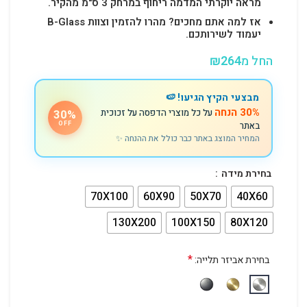
מראה יוקרתי המדמה ריחוף במרחק 3 ס"מ מהקיר.
אז למה אתם מחכים? מהרו להזמין וצוות B-Glass
יעמוד לשירותכם.
החל מ
264
₪
מבצעי הקיץ הגיעו! 🍉
30% הנחה
על כל מוצרי הדפסה על זכוכית
30%
באתר
OFF
המחיר המוצג באתר כבר כולל את ההנחה ✨
בחירת מידה
70X100
60X90
50X70
40X60
130X200
100X150
80X120
*
בחירת אביזר תלייה: