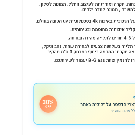
חות, יוקרה ומודרניות לעיצוב החלל.
תמונות לסלון ,
למשרד , תמונה לחדר ילדים.
4k בטכנולוגיית uv הטובה בעולם.
ליר איכותית מחוסמת ובטיחותית.
 תלייה בשלושה צבעים לבחירה שחור, זהב וניקל,
רתי המדמה ריחוף במרחק 3 ס"מ מהקיר.
B-Glas יעמוד לשירותכם.
30%
צרי הדפסה על זכוכית באתר
OFF
לל את ההנחה ✨