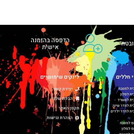
הדפסה בהזמנה
בטח
אישית
 חללים
לינקים שימושיים
כית למטבח
יצירת קשר
ית לסלון
הבלוג שלנו
כית למשרד
כית לחדר שינה
תקנון האתר
כית לחדר ילדים
הצהרת נגישות
ס למטבח
ס לסלון