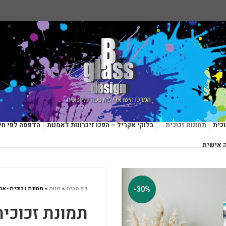
כית
תמונות זכוכית
בלוקי אקריל – הפכו זיכרונות לאמנות
הדפסה לפי חל
 אישית
-30%
דף הבית
»
חנות
»
תמונת זכוכית -אבסטרק
תמונת זכוכית -א