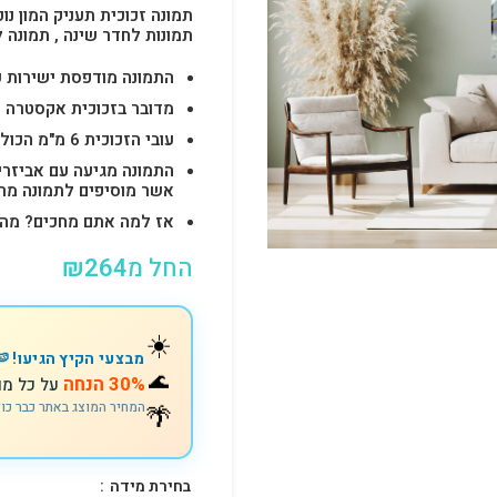
תמונה זכוכית תעניק המון נוכ
תמונות לחדר שינה , תמונה 
התמונה מודפסת ישירות על הזכוכית באיכות 
מדובר בזכוכית אקסטרה ק
עובי הזכוכית 6 מ"מ הכולל 4-6 חורים לתלייה מהירה ובטוחה.
התמונה מגיעה עם אביזרי
אשר מוסיפים לתמונה מראה יוק
אז למה אתם מחכים? מהרו להזמין וצוות s
החל מ
264
₪
☀️
מבצעי הקיץ הגיעו! 🍉
🌊
30% הנחה
על כל מו
🌴
המחיר המוצג באתר כבר כו
בחירת מידה