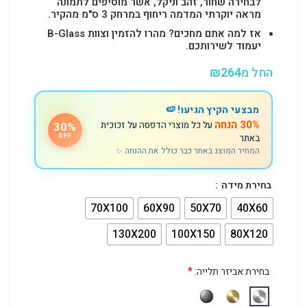
לבחירה שחור, זהב וניקל, אשר מוסיפים לתמונה
מראה יוקרתי המדמה ריחוף במרחק 3 ס"מ מהקיר.
אז למה אתם מחכים? מהרו להזמין וצוות B-Glass
יעמוד לשירותכם.
החל מ
264
₪
מבצעי הקיץ הגיעו! 🍉
30% הנחה
על כל מוצרי הדפסה על זכוכית
30%
באתר
OFF
המחיר המוצג באתר כבר כולל את ההנחה ✨
בחירת מידה
70X100
60X90
50X70
40X60
130X200
100X150
80X120
*
בחירת אביזר תלייה: