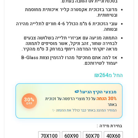
בטכנולוגיית uv הטובה בעולם.
מדובר בזכוכית אקסטרה קליר איכותית מחוסמת
ובטיחותית.
עובי הזכוכית 6 מ"מ הכולל 4-6 חורים לתלייה מהירה
ובטוחה.
התמונה מגיעה עם אביזרי תלייה בשלושה צבעים
לבחירה שחור, זהב וניקל, אשר מוסיפים לתמונה
מראה יוקרתי המדמה ריחוף במרחק 3 ס"מ מהקיר.
אז למה אתם מחכים? מהרו להזמין וצוות B-Glass
יעמוד לשירותכם.
החל מ
264
₪
מבצעי הקיץ הגיעו! 🍉
30% הנחה
על כל מוצרי הדפסה על זכוכית
30%
באתר
OFF
המחיר המוצג באתר כבר כולל את ההנחה ✨
בחירת מידה
70X100
60X90
50X70
40X60