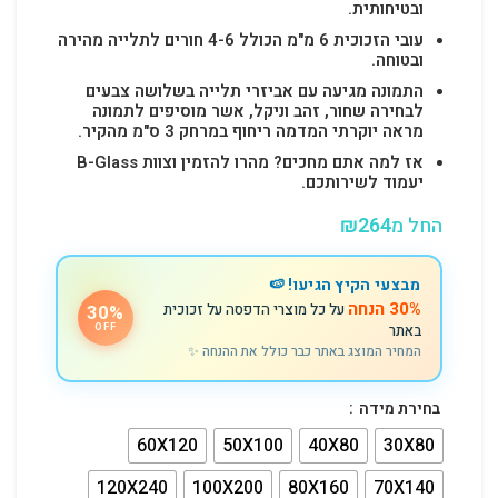
ובטיחותית.
עובי הזכוכית 6 מ"מ הכולל 4-6 חורים לתלייה מהירה
ובטוחה.
התמונה מגיעה עם אביזרי תלייה בשלושה צבעים
לבחירה שחור, זהב וניקל, אשר מוסיפים לתמונה
מראה יוקרתי המדמה ריחוף במרחק 3 ס"מ מהקיר.
אז למה אתם מחכים? מהרו להזמין וצוות B-Glass
יעמוד לשירותכם.
החל מ
264
₪
מבצעי הקיץ הגיעו! 🍉
30% הנחה
על כל מוצרי הדפסה על זכוכית
30%
באתר
OFF
המחיר המוצג באתר כבר כולל את ההנחה ✨
בחירת מידה
60X120
50X100
40X80
30X80
120X240
100X200
80X160
70X140