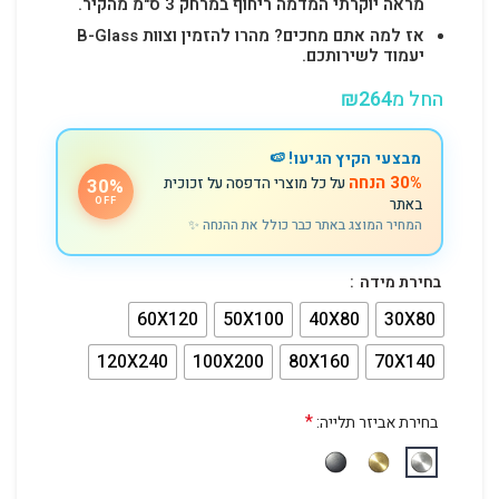
מראה יוקרתי המדמה ריחוף במרחק 3 ס"מ מהקיר.
אז למה אתם מחכים? מהרו להזמין וצוות B-Glass
יעמוד לשירותכם.
החל מ
264
₪
מבצעי הקיץ הגיעו! 🍉
30% הנחה
על כל מוצרי הדפסה על זכוכית
30%
באתר
OFF
המחיר המוצג באתר כבר כולל את ההנחה ✨
בחירת מידה
60X120
50X100
40X80
30X80
120X240
100X200
80X160
70X140
*
בחירת אביזר תלייה: