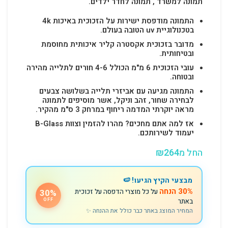
תמונה למשרד , תמונה לחדר ילדים.
התמונה מודפסת ישירות על הזכוכית באיכות 4k
בטכנולוגיית uv הטובה בעולם.
מדובר בזכוכית אקסטרה קליר איכותית מחוסמת
ובטיחותית.
עובי הזכוכית 6 מ"מ הכולל 4-6 חורים לתלייה מהירה
ובטוחה.
התמונה מגיעה עם אביזרי תלייה בשלושה צבעים
לבחירה שחור, זהב וניקל, אשר מוסיפים לתמונה
מראה יוקרתי המדמה ריחוף במרחק 3 ס"מ מהקיר.
אז למה אתם מחכים? מהרו להזמין וצוות B-Glass
יעמוד לשירותכם.
החל מ
264
₪
מבצעי הקיץ הגיעו! 🍉
30% הנחה
על כל מוצרי הדפסה על זכוכית
30%
באתר
OFF
המחיר המוצג באתר כבר כולל את ההנחה ✨