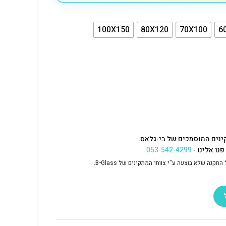
100X150
80X120
70X100
6
ינים המוסמכים של בי-גלאס.
נו אלינו -
053-542-4299
נה שלא בוצעה ע"י צוותי המתקינים של B-Glass.