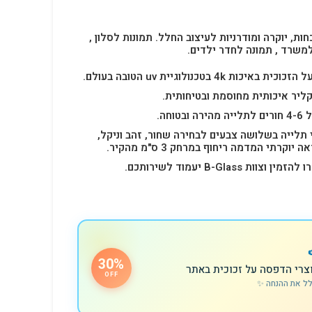
חות, יוקרה ומודרניות לעיצוב החלל.
תמונות לסלון ,
למשרד , תמונה לחדר ילדים.
4k בטכנולוגיית uv הטובה בעולם.
ליר איכותית מחוסמת ובטיחותית.
 תלייה בשלושה צבעים לבחירה שחור, זהב וניקל,
רתי המדמה ריחוף במרחק 3 ס"מ מהקיר.
B-Glas יעמוד לשירותכם.
30%
צרי הדפסה על זכוכית באתר
OFF
לל את ההנחה ✨