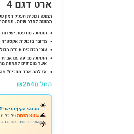
ארט דגם 4
תמונה זכוכית תעניק המון נוכ
תמונות לחדר שינה , תמונה 
התמונה מודפסת ישירות על הזכוכית באיכות 
מדובר בזכוכית אקסטרה ק
עובי הזכוכית 6 מ"מ הכולל 4-6 חורים לתלייה מהירה ובטוחה.
התמונה מגיעה עם אביזרי
אשר מוסיפים לתמונה מראה יוק
אז למה אתם מחכים? מהרו להזמין וצוות s
החל מ
264
₪
☀️
מבצעי הקיץ הגיעו! 🍉
🌊
30% הנחה
על כל מו
המחיר המוצג באתר כבר כו
🌴