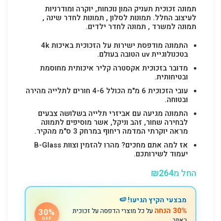
תמונה זכוכית תעניק המון נוכחות, יוקרה ומודרניות
לעיצוב החלל.
תמונות לסלון , תמונות לחדר שינה ,
תמונה למשרד , תמונה לחדר ילדים.
התמונה מודפסת ישירות על הזכוכית באיכות 4k
בטכנולוגיית uv הטובה בעולם.
מדובר בזכוכית אקסטרה קליר איכותית מחוסמת
ובטיחותית.
עובי הזכוכית 6 מ"מ הכולל 4-6 חורים לתלייה מהירה
ובטוחה.
התמונה מגיעה עם אביזרי תלייה בשלושה צבעים
לבחירה שחור, זהב וניקל, אשר מוסיפים לתמונה
מראה יוקרתי המדמה ריחוף במרחק 3 ס"מ מהקיר.
אז למה אתם מחכים? מהרו להזמין וצוות B-Glass
יעמוד לשירותכם.
החל מ
264
₪
מבצעי הקיץ הגיעו! 🍉
30% הנחה
על כל מוצרי הדפסה על זכוכית
30%
באתר
OFF