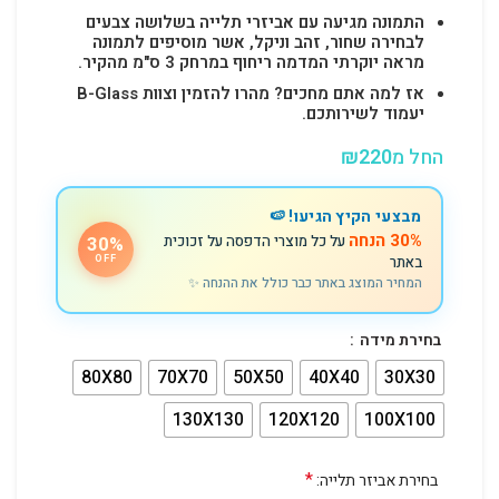
התמונה מגיעה עם אביזרי תלייה בשלושה צבעים
לבחירה שחור, זהב וניקל, אשר מוסיפים לתמונה
מראה יוקרתי המדמה ריחוף במרחק 3 ס"מ מהקיר.
אז למה אתם מחכים? מהרו להזמין וצוות B-Glass
יעמוד לשירותכם.
החל מ
220
₪
מבצעי הקיץ הגיעו! 🍉
30% הנחה
על כל מוצרי הדפסה על זכוכית
30%
באתר
OFF
המחיר המוצג באתר כבר כולל את ההנחה ✨
בחירת מידה
80X80
70X70
50X50
40X40
30X30
130X130
120X120
100X100
*
בחירת אביזר תלייה: