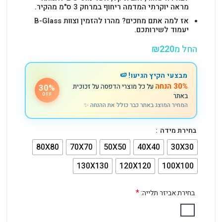
מראה יוקרתי המדמה ריחוף במרחק 3 ס"מ מהקיר.
אז למה אתם מחכים? מהרו להזמין וצוות B-Glass
יעמוד לשירותכם.
החל מ
220
₪
מבצעי הקיץ הגיעו! 🍉
30% הנחה
על כל מוצרי הדפסה על זכוכית
30%
באתר
OFF
המחיר המוצג באתר כבר כולל את ההנחה ✨
בחירת מידה
80X80
70X70
50X50
40X40
30X30
130X130
120X120
100X100
*
בחירת אביזר תלייה: