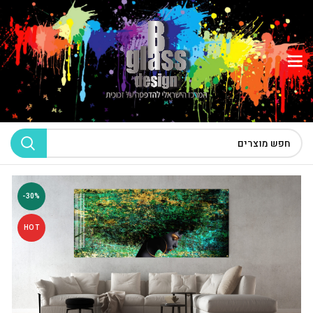
-30%
HOT