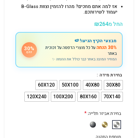
אז למה אתם מחכים? מהרו להזמין וצוות B-Glass
יעמוד לשירותכם.
החל מ
264
₪
מבצעי הקיץ הגיעו! 🍉
30% הנחה
על כל מוצרי הדפסה על זכוכית
30%
באתר
OFF
המחיר המוצג באתר כבר כולל את ההנחה ✨
בחירת מידה
60X120
50X100
40X80
30X80
120X240
100X200
80X160
70X140
*
בחירת אביזר תלייה:
תוספת התקנה