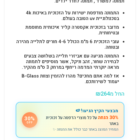
תמונה למשרד , תמונה לחדר ילדים.
התמונה מודפסת ישירות על הזכוכית באיכות 4k
בטכנולוגיית uv הטובה בעולם.
מדובר בזכוכית אקסטרה קליר איכותית מחוסמת
ובטיחותית.
עובי הזכוכית 6 מ"מ הכולל 4-6 חורים לתלייה מהירה
ובטוחה.
התמונה מגיעה עם אביזרי תלייה בשלושה צבעים
לבחירה שחור, זהב וניקל, אשר מוסיפים לתמונה
מראה יוקרתי המדמה ריחוף במרחק 3 ס"מ מהקיר.
אז למה אתם מחכים? מהרו להזמין וצוות B-Glass
יעמוד לשירותכם.
החל מ
264
₪
מבצעי הקיץ הגיעו! 🍉
30% הנחה
על כל מוצרי הדפסה על זכוכית
30%
באתר
OFF
המחיר המוצג באתר כבר כולל את ההנחה ✨