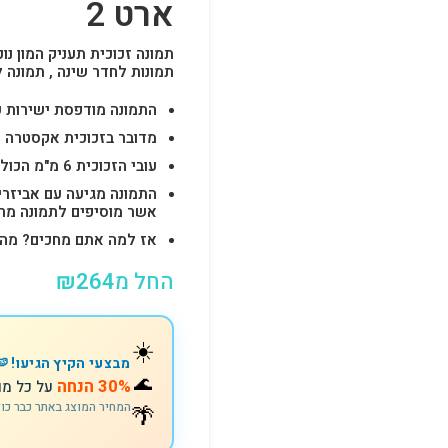
ארט 2
תמונה זכוכית תעניק המון נוכ
תמונות לחדר שינה , תמונה 
התמונה מודפסת ישירות על הזכוכית באיכות 
מדובר בזכוכית אקסטרה ק
עובי הזכוכית 6 מ"מ הכולל 4-6 חורים לתלייה מהירה ובטוחה.
התמונה מגיעה עם אביזרי
אשר מוסיפים לתמונה מראה יוק
אז למה אתם מחכים? מהרו להזמין וצוות s
החל מ
264
₪
☀️
מבצעי הקיץ הגיעו! 🍉
🌊
30% הנחה
על כל מו
המחיר המוצג באתר כבר כו
🌴