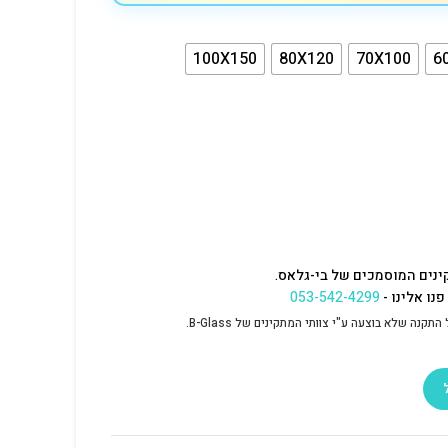
100X150
80X120
70X100
6
ינים המוסמכים של בי-גלאס.
נו אלינו -
053-542-4299
נה שלא בוצעה ע"י צוותי המתקינים של B-Glass.