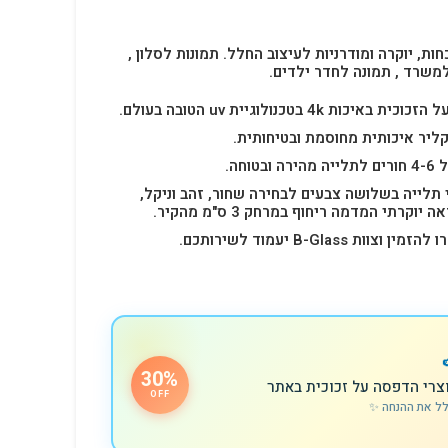
חות, יוקרה ומודרניות לעיצוב החלל.
תמונות לסלון ,
למשרד , תמונה לחדר ילדים.
4k בטכנולוגיית uv הטובה בעולם.
ליר איכותית מחוסמת ובטיחותית.
 תלייה בשלושה צבעים לבחירה שחור, זהב וניקל,
רתי המדמה ריחוף במרחק 3 ס"מ מהקיר.
B-Glas יעמוד לשירותכם.
30%
צרי הדפסה על זכוכית באתר
OFF
לל את ההנחה ✨