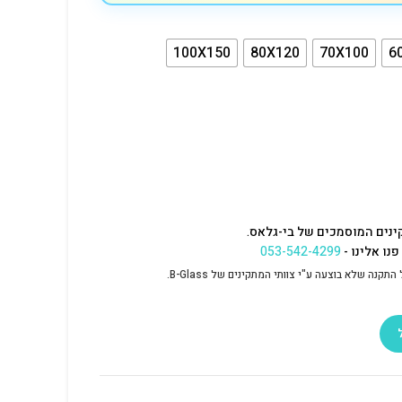
100X150
80X120
70X100
6
ינים המוסמכים של בי-גלאס.
נו אלינו -
053-542-4299
נה שלא בוצעה ע"י צוותי המתקינים של B-Glass.