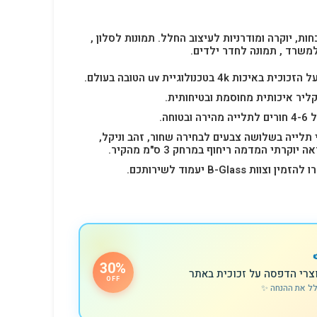
חות, יוקרה ומודרניות לעיצוב החלל.
תמונות לסלון ,
למשרד , תמונה לחדר ילדים.
4k בטכנולוגיית uv הטובה בעולם.
ליר איכותית מחוסמת ובטיחותית.
 תלייה בשלושה צבעים לבחירה שחור, זהב וניקל,
רתי המדמה ריחוף במרחק 3 ס"מ מהקיר.
B-Glas יעמוד לשירותכם.
30%
צרי הדפסה על זכוכית באתר
OFF
לל את ההנחה ✨