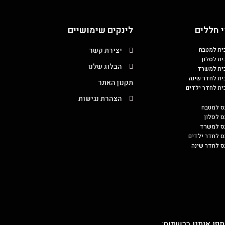
 חללים
לינקים שימושיים
כית למטבח
יצירת קשר
ית לסלון
הבלוג שלנו
כית למשרד
כית לחדר שינה
תקנון האתר
כית לחדר ילדים
הצהרת נגישות
ס למטבח
ס לסלון
בס למשרד
ס לחדר ילדים
ס לחדר שינה
פו אותנו ברשתות: