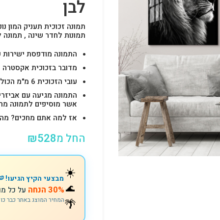
לבן
תמונה זכוכית תעניק המון נוכ
תמונות לחדר שינה , תמונה 
התמונה מודפסת ישירות על הזכוכית באיכות 
מדובר בזכוכית אקסטרה ק
עובי הזכוכית 6 מ"מ הכולל 4-6 חורים לתלייה מהירה ובטוחה.
התמונה מגיעה עם אביזרי
אשר מוסיפים לתמונה מראה יוק
אז למה אתם מחכים? מהרו להזמין וצוות s
החל מ
528
₪
☀️
מבצעי הקיץ הגיעו! 🍉
🌊
30% הנחה
על כל מו
המחיר המוצג באתר כבר כו
🌴