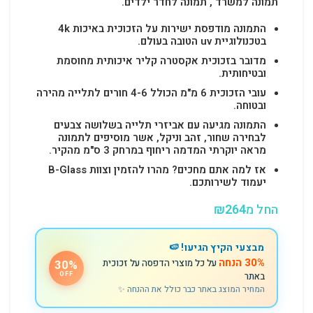
תמונה למשרד , תמונה לחדר ילדים.
התמונה מודפסת ישירות על הזכוכית באיכות 4k
בטכנולוגיית uv הטובה בעולם.
מדובר בזכוכית אקסטרה קליר איכותית מחוסמת
ובטיחותית.
עובי הזכוכית 6 מ"מ הכולל 4-6 חורים לתלייה מהירה
ובטוחה.
התמונה מגיעה עם אביזרי תלייה בשלושה צבעים
לבחירה שחור, זהב וניקל, אשר מוסיפים לתמונה
מראה יוקרתי המדמה ריחוף במרחק 3 ס"מ מהקיר.
אז למה אתם מחכים? מהרו להזמין וצוות B-Glass
יעמוד לשירותכם.
החל מ
264
₪
מבצעי הקיץ הגיעו! 🍉
30% הנחה
על כל מוצרי הדפסה על זכוכית
30%
באתר
OFF
המחיר המוצג באתר כבר כולל את ההנחה ✨