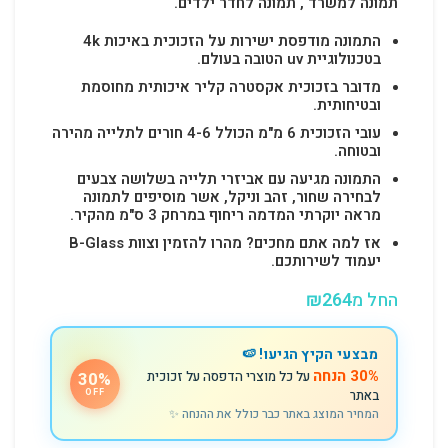
תמונה למשרד , תמונה לחדר ילדים.
התמונה מודפסת ישירות על הזכוכית באיכות 4k
בטכנולוגיית uv הטובה בעולם.
מדובר בזכוכית אקסטרה קליר איכותית מחוסמת
ובטיחותית.
עובי הזכוכית 6 מ"מ הכולל 4-6 חורים לתלייה מהירה
ובטוחה.
התמונה מגיעה עם אביזרי תלייה בשלושה צבעים
לבחירה שחור, זהב וניקל, אשר מוסיפים לתמונה
מראה יוקרתי המדמה ריחוף במרחק 3 ס"מ מהקיר.
אז למה אתם מחכים? מהרו להזמין וצוות B-Glass
יעמוד לשירותכם.
החל מ
264
₪
מבצעי הקיץ הגיעו! 🍉
30% הנחה
על כל מוצרי הדפסה על זכוכית
30%
באתר
OFF
המחיר המוצג באתר כבר כולל את ההנחה ✨