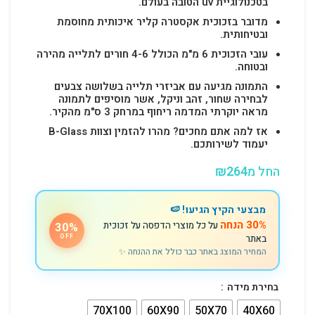
בטכנולוגיית uv הטובה בעולם.
מדובר בזכוכית אקסטרה קליר איכותית מחוסמת
ובטיחותית.
עובי הזכוכית 6 מ"מ הכולל 4-6 חורים לתלייה מהירה
ובטוחה.
התמונה מגיעה עם אביזרי תלייה בשלושה צבעים
לבחירה שחור, זהב וניקל, אשר מוסיפים לתמונה
מראה יוקרתי המדמה ריחוף במרחק 3 ס"מ מהקיר.
אז למה אתם מחכים? מהרו להזמין וצוות B-Glass
יעמוד לשירותכם.
החל מ
264
₪
מבצעי הקיץ הגיעו! 🍉
30% הנחה
על כל מוצרי הדפסה על זכוכית
30%
באתר
OFF
המחיר המוצג באתר כבר כולל את ההנחה ✨
בחירת מידה
70X100
60X90
50X70
40X60