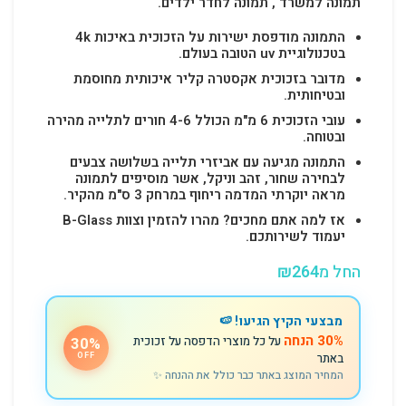
תמונה למשרד , תמונה לחדר ילדים.
התמונה מודפסת ישירות על הזכוכית באיכות 4k
בטכנולוגיית uv הטובה בעולם.
מדובר בזכוכית אקסטרה קליר איכותית מחוסמת
ובטיחותית.
עובי הזכוכית 6 מ"מ הכולל 4-6 חורים לתלייה מהירה
ובטוחה.
התמונה מגיעה עם אביזרי תלייה בשלושה צבעים
לבחירה שחור, זהב וניקל, אשר מוסיפים לתמונה
מראה יוקרתי המדמה ריחוף במרחק 3 ס"מ מהקיר.
אז למה אתם מחכים? מהרו להזמין וצוות B-Glass
יעמוד לשירותכם.
החל מ
264
₪
מבצעי הקיץ הגיעו! 🍉
30% הנחה
על כל מוצרי הדפסה על זכוכית
30%
באתר
OFF
המחיר המוצג באתר כבר כולל את ההנחה ✨