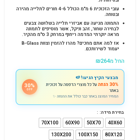
עובי הזכוכית 6 מ"מ הכולל 4-6 חורים לתלייה מהירה
ובטוחה.
התמונה מגיעה עם אביזרי תלייה בשלושה צבעים
לבחירה שחור, זהב וניקל, אשר מוסיפים לתמונה
מראה יוקרתי המדמה ריחוף במרחק 3 ס"מ מהקיר.
אז למה אתם מחכים? מהרו להזמין וצוות B-Glass
יעמוד לשירותכם.
החל מ
264
₪
מבצעי הקיץ הגיעו! 🍉
30% הנחה
על כל מוצרי הדפסה על זכוכית
30%
באתר
OFF
המחיר המוצג באתר כבר כולל את ההנחה ✨
בחירת מידה:
70X100
60X90
50X70
40X60
130X200
100X150
80X120