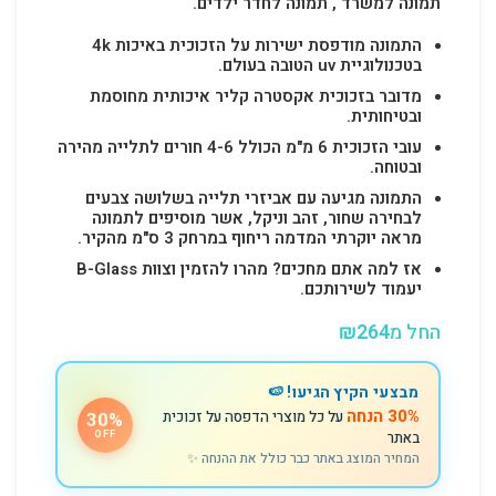
תמונה למשרד , תמונה לחדר ילדים.
התמונה מודפסת ישירות על הזכוכית באיכות 4k
בטכנולוגיית uv הטובה בעולם.
מדובר בזכוכית אקסטרה קליר איכותית מחוסמת
ובטיחותית.
עובי הזכוכית 6 מ"מ הכולל 4-6 חורים לתלייה מהירה
ובטוחה.
התמונה מגיעה עם אביזרי תלייה בשלושה צבעים
לבחירה שחור, זהב וניקל, אשר מוסיפים לתמונה
מראה יוקרתי המדמה ריחוף במרחק 3 ס"מ מהקיר.
אז למה אתם מחכים? מהרו להזמין וצוות B-Glass
יעמוד לשירותכם.
החל מ
264
₪
מבצעי הקיץ הגיעו! 🍉
30% הנחה
על כל מוצרי הדפסה על זכוכית
30%
באתר
OFF
המחיר המוצג באתר כבר כולל את ההנחה ✨