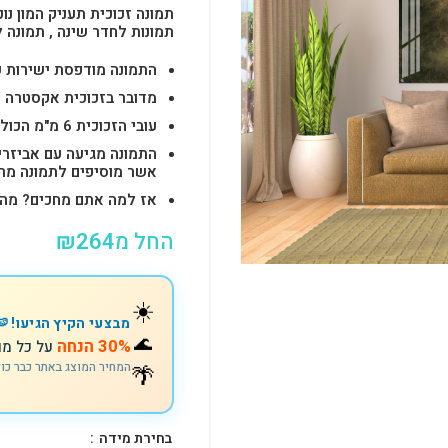
תמונה זכוכית תעניק המון נוכ
תמונות לחדר שינה , תמונה 
התמונה מודפסת ישירות על הזכוכית באיכות 
מדובר בזכוכית אקסטרה ק
עובי הזכוכית 6 מ"מ הכולל 4-6 חורים לתלייה מהירה ובטוחה.
התמונה מגיעה עם אביזרי
אשר מוסיפים לתמונה מראה יוק
אז למה אתם מחכים? מהרו להזמין וצוות s
החל מ
264
₪
☀️
מבצעי הקיץ הגיעו! 🍉
🌊
30% הנחה
על כל מו
🌴
המחיר המוצג באתר כבר כו
בחירת מידה