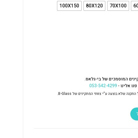
100X150
80X120
70X100
6
ינים המוסמכים של בי-גלאס.
נו אלינו -
053-542-4299
נה שלא בוצעה ע"י צוותי המתקינים של B-Glass.