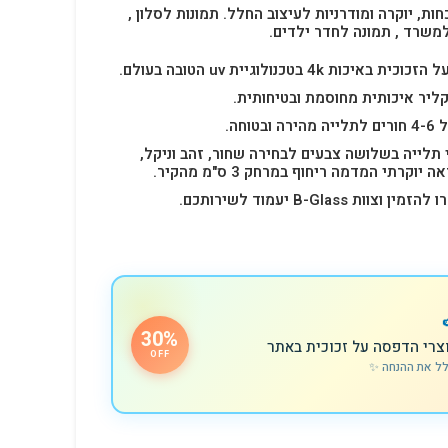
חות, יוקרה ומודרניות לעיצוב החלל.
תמונות לסלון ,
למשרד , תמונה לחדר ילדים.
4k בטכנולוגיית uv הטובה בעולם.
ליר איכותית מחוסמת ובטיחותית.
 תלייה בשלושה צבעים לבחירה שחור, זהב וניקל,
רתי המדמה ריחוף במרחק 3 ס"מ מהקיר.
B-Glas יעמוד לשירותכם.
30%
צרי הדפסה על זכוכית באתר
OFF
לל את ההנחה ✨