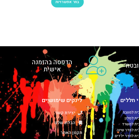
בחר אפשרויות
הדפסה בהזמנה
בטח
אישית
 חללים
לינקים שימושיים
כית למטבח
יצירת קשר
ית לסלון
הבלוג שלנו
כית למשרד
כית לחדר שינה
תקנון האתר
כית לחדר ילדים