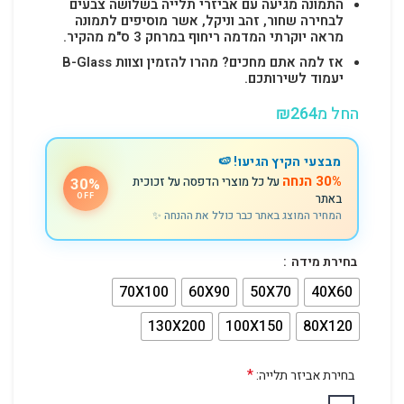
התמונה מגיעה עם אביזרי תלייה בשלושה צבעים
לבחירה שחור, זהב וניקל, אשר מוסיפים לתמונה
מראה יוקרתי המדמה ריחוף במרחק 3 ס"מ מהקיר.
אז למה אתם מחכים? מהרו להזמין וצוות B-Glass
יעמוד לשירותכם.
החל מ
264
₪
מבצעי הקיץ הגיעו! 🍉
30% הנחה
על כל מוצרי הדפסה על זכוכית
30%
באתר
OFF
המחיר המוצג באתר כבר כולל את ההנחה ✨
בחירת מידה
70X100
60X90
50X70
40X60
130X200
100X150
80X120
*
בחירת אביזר תלייה: