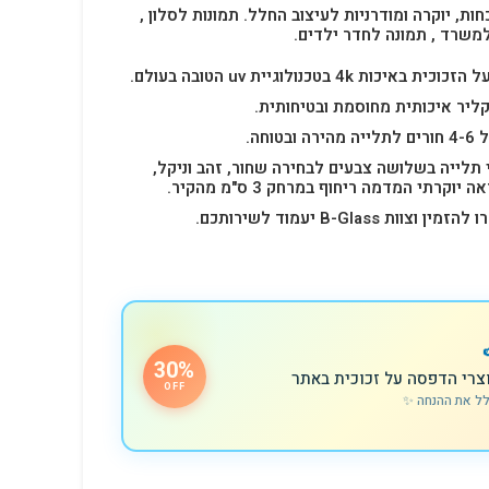
חות, יוקרה ומודרניות לעיצוב החלל.
תמונות לסלון ,
למשרד , תמונה לחדר ילדים.
4k בטכנולוגיית uv הטובה בעולם.
ליר איכותית מחוסמת ובטיחותית.
 תלייה בשלושה צבעים לבחירה שחור, זהב וניקל,
רתי המדמה ריחוף במרחק 3 ס"מ מהקיר.
B-Glas יעמוד לשירותכם.
30%
צרי הדפסה על זכוכית באתר
OFF
לל את ההנחה ✨