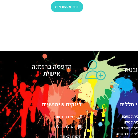
בחר אפשרויות
הדפסה בהזמנה
בטח
אישית
 חללים
לינקים שימושיים
כית למטבח
יצירת קשר
ית לסלון
הבלוג שלנו
כית למשרד
כית לחדר שינה
תקנון האתר