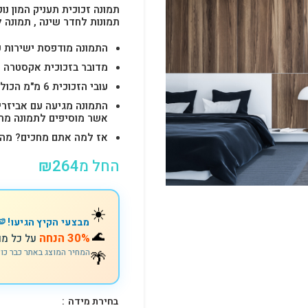
תמונה זכוכית תעניק המון נוכ
תמונות לחדר שינה , תמונה 
התמונה מודפסת ישירות על הזכוכית באיכות 
מדובר בזכוכית אקסטרה ק
עובי הזכוכית 6 מ"מ הכולל 4-6 חורים לתלייה מהירה ובטוחה.
התמונה מגיעה עם אביזרי
אשר מוסיפים לתמונה מראה יוק
אז למה אתם מחכים? מהרו להזמין וצוות s
החל מ
264
₪
☀️
מבצעי הקיץ הגיעו! 🍉
🌊
30% הנחה
על כל מו
🌴
המחיר המוצג באתר כבר כו
בחירת מידה