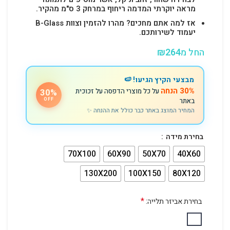
מראה יוקרתי המדמה ריחוף במרחק 3 ס"מ מהקיר.
אז למה אתם מחכים? מהרו להזמין וצוות B-Glass
יעמוד לשירותכם.
החל מ
264
₪
מבצעי הקיץ הגיעו! 🍉
30% הנחה
על כל מוצרי הדפסה על זכוכית
30%
באתר
OFF
המחיר המוצג באתר כבר כולל את ההנחה ✨
בחירת מידה
70X100
60X90
50X70
40X60
130X200
100X150
80X120
*
בחירת אביזר תלייה: