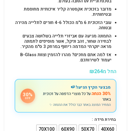
בטכנולוגיית uv הטובה בעולם.
מדובר בזכוכית אקסטרה קליר איכותית מחוסמת
ובטיחותית.
עובי הזכוכית 6 מ"מ הכולל 4-6 חורים לתלייה מהירה
ובטוחה.
התמונה מגיעה עם אביזרי תלייה בשלושה צבעים
לבחירה שחור, זהב וניקל, אשר מוסיפים לתמונה
מראה יוקרתי המדמה ריחוף במרחק 3 ס"מ מהקיר.
אז למה אתם מחכים? מהרו להזמין וצוות B-Glass
יעמוד לשירותכם.
החל מ
264
₪
מבצעי הקיץ הגיעו! 🍉
30% הנחה
על כל מוצרי הדפסה על זכוכית
30%
באתר
OFF
המחיר המוצג באתר כבר כולל את ההנחה ✨
בחירת מידה
70X100
60X90
50X70
40X60