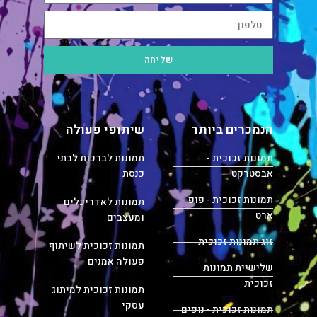
שליחה
הנמכרים ביותר
שיתופי פעולה
תמונות זכוכית -
תמונות לברכות לבתי
אבסטרקט
כנסת
תמונות זכוכית - פופ -
תמונות לאדריכלים
ארט
ומעצבים
זוג תמונות זכוכית
תמונות זכוכית לשיתוף
פעולה אמנים
שלישיית תמונות
זכוכית
תמונות זכוכית למיתוג
עסקי
תמונות זכוכית - נופים