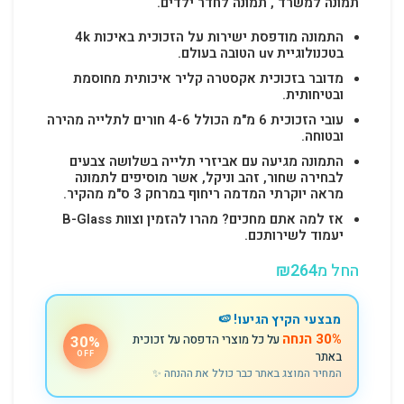
תמונה למשרד , תמונה לחדר ילדים.
התמונה מודפסת ישירות על הזכוכית באיכות 4k
בטכנולוגיית uv הטובה בעולם.
מדובר בזכוכית אקסטרה קליר איכותית מחוסמת
ובטיחותית.
עובי הזכוכית 6 מ"מ הכולל 4-6 חורים לתלייה מהירה
ובטוחה.
התמונה מגיעה עם אביזרי תלייה בשלושה צבעים
לבחירה שחור, זהב וניקל, אשר מוסיפים לתמונה
מראה יוקרתי המדמה ריחוף במרחק 3 ס"מ מהקיר.
אז למה אתם מחכים? מהרו להזמין וצוות B-Glass
יעמוד לשירותכם.
החל מ
264
₪
מבצעי הקיץ הגיעו! 🍉
30% הנחה
על כל מוצרי הדפסה על זכוכית
30%
באתר
OFF
המחיר המוצג באתר כבר כולל את ההנחה ✨