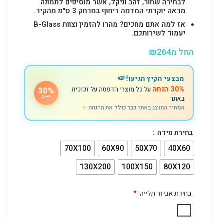
לבחירה שחור, זהב וניקל, אשר מוסיפים לתמונה
מראה יוקרתי המדמה ריחוף במרחק 3 ס"מ מהקיר.
אז למה אתם מחכים? מהרו להזמין וצוות B-Glass
יעמוד לשירותכם.
החל מ
264
₪
מבצעי הקיץ הגיעו! 🍉
30% הנחה
על כל מוצרי הדפסה על זכוכית
30%
באתר
OFF
המחיר המוצג באתר כבר כולל את ההנחה ✨
בחירת מידה
70X100
60X90
50X70
40X60
130X200
100X150
80X120
*
בחירת אביזר תלייה: