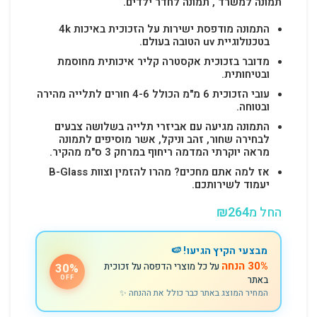
תמונה למשרד , תמונה לחדר ילדים.
התמונה מודפסת ישירות על הזכוכית באיכות 4k
בטכנולוגיית uv הטובה בעולם.
מדובר בזכוכית אקסטרה קליר איכותית מחוסמת
ובטיחותית.
עובי הזכוכית 6 מ"מ הכולל 4-6 חורים לתלייה מהירה
ובטוחה.
התמונה מגיעה עם אביזרי תלייה בשלושה צבעים
לבחירה שחור, זהב וניקל, אשר מוסיפים לתמונה
מראה יוקרתי המדמה ריחוף במרחק 3 ס"מ מהקיר.
אז למה אתם מחכים? מהרו להזמין וצוות B-Glass
יעמוד לשירותכם.
החל מ
264
₪
מבצעי הקיץ הגיעו! 🍉
30% הנחה
על כל מוצרי הדפסה על זכוכית
30%
באתר
OFF
המחיר המוצג באתר כבר כולל את ההנחה ✨