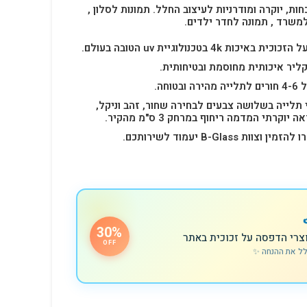
חות, יוקרה ומודרניות לעיצוב החלל.
תמונות לסלון ,
למשרד , תמונה לחדר ילדים.
4k בטכנולוגיית uv הטובה בעולם.
ליר איכותית מחוסמת ובטיחותית.
 תלייה בשלושה צבעים לבחירה שחור, זהב וניקל,
רתי המדמה ריחוף במרחק 3 ס"מ מהקיר.
B-Glas יעמוד לשירותכם.
30%
צרי הדפסה על זכוכית באתר
OFF
לל את ההנחה ✨