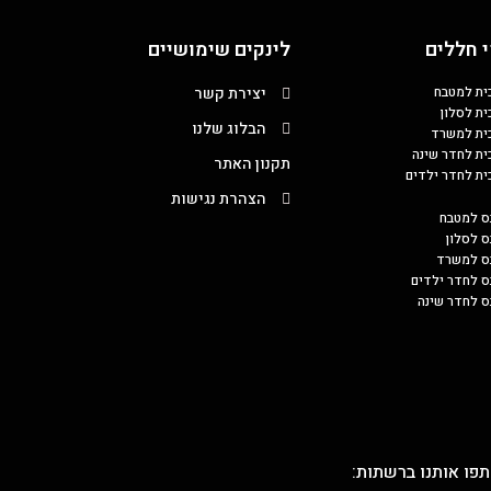
 חללים
לינקים שימושיים
כית למטבח
יצירת קשר
ית לסלון
הבלוג שלנו
כית למשרד
כית לחדר שינה
תקנון האתר
כית לחדר ילדים
הצהרת נגישות
ס למטבח
ס לסלון
בס למשרד
ס לחדר ילדים
ס לחדר שינה
פו אותנו ברשתות: