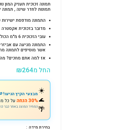
תמונה זכוכית תעניק המון נוכ
תמונות לחדר שינה , תמונה 
התמונה מודפסת ישירות על הזכוכית באיכות 
מדובר בזכוכית אקסטרה ק
עובי הזכוכית 6 מ"מ הכולל 4-6 חורים לתלייה מהירה ובטוחה.
התמונה מגיעה עם אביזרי
אשר מוסיפים לתמונה מראה יוק
אז למה אתם מחכים? מהרו להזמין וצוות s
החל מ
264
₪
☀️
מבצעי הקיץ הגיעו! 🍉
🌊
30% הנחה
על כל מו
המחיר המוצג באתר כבר כו
🌴
בחירת מידה